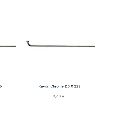




6
Rayon Chrome 2.0 X 228
Prix
0,49 €