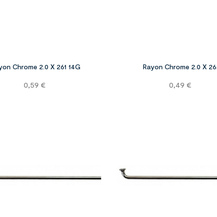


yon Chrome 2.0 X 261 14G
Rayon Chrome 2.0 X 26
Prix
Prix
0,59 €
0,49 €

