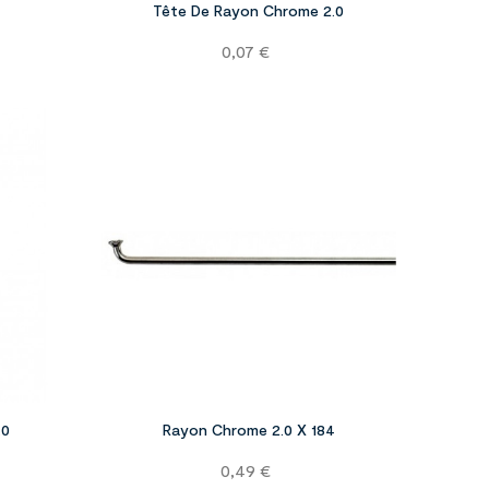
Tête De Rayon Chrome 2.0
Prix
0,07 €




.0
Rayon Chrome 2.0 X 184
Prix
0,49 €