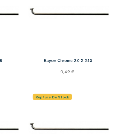




8
Rayon Chrome 2.0 X 240
Prix
0,49 €
Rupture De Stock