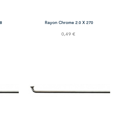
8
Rayon Chrome 2.0 X 270
Prix
0,49 €



