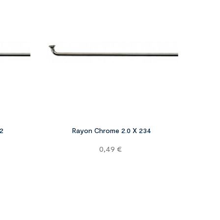




2
Rayon Chrome 2.0 X 234
Prix
0,49 €