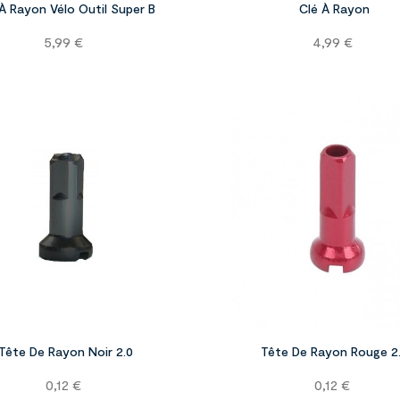
 À Rayon Vélo Outil Super B
Clé À Rayon
Prix
Prix
5,99 €
4,99 €


Tête De Rayon Noir 2.0
Tête De Rayon Rouge 2
Prix
Prix
0,12 €
0,12 €