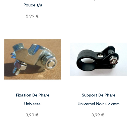
Pouce 1/8
Prix
5,99 €


Fixation De Phare
Support De Phare
Universel
Universel Noir 22.2mm
Prix
Prix
3,99 €
3,99 €