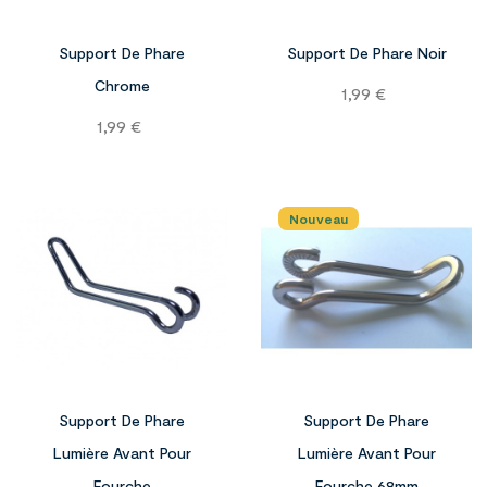

Support De Phare
Support De Phare Noir
Chrome
Prix
1,99 €
Prix
1,99 €
Nouveau


Support De Phare
Support De Phare
Lumière Avant Pour
Lumière Avant Pour
Fourche
Fourche 68mm