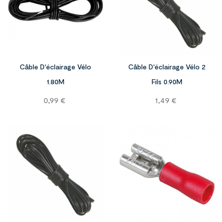


Câble D'éclairage Vélo
Câble D'éclairage Vélo 2
1.80M
Fils 0.90M
Prix
Prix
0,99 €
1,49 €
