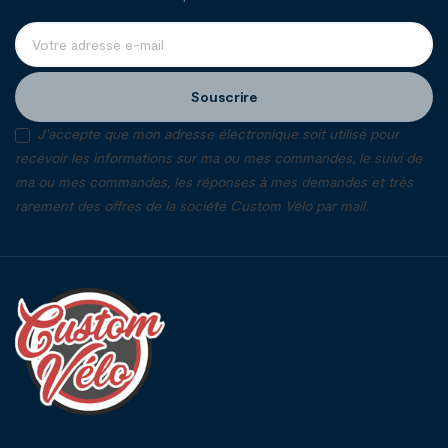
Souscrire
J'accepte que mon adresse électronique soit utilisé pour
recevoir les informations sur ma ou mes commandes, le suivi de
ma ou mes commandes, les réponses à mes demandes et très
rarement des offres de la société Custom Vélo par mail.