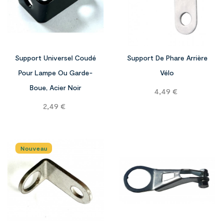


Support Universel Coudé
Support De Phare Arrière
Pour Lampe Ou Garde-
Vélo
Boue, Acier Noir
Prix
4,49 €
Prix
2,49 €
Nouveau
