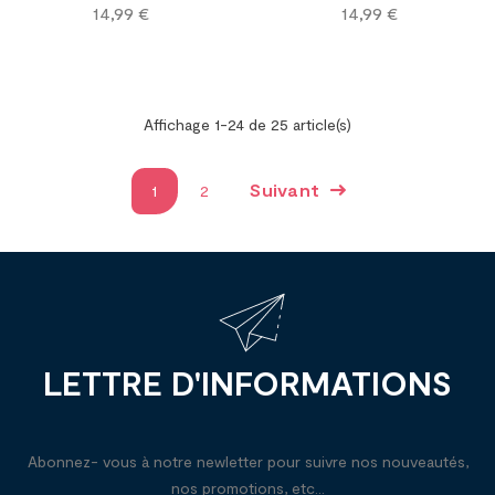
Prix
Prix
14,99 €
14,99 €
Affichage 1-24 de 25 article(s)
Suivant
1
2
LETTRE D'INFORMATIONS
Abonnez- vous à notre newletter pour suivre nos nouveautés,
nos promotions, etc...