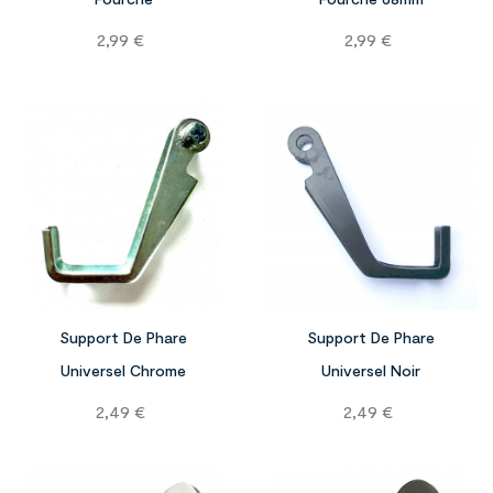
Prix
Prix
2,99 €
2,99 €


Support De Phare
Support De Phare
Universel Chrome
Universel Noir
Prix
Prix
2,49 €
2,49 €