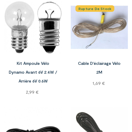
Rupture De Stock


Kit Ampoule Vélo
Cable D'éclairage Vélo
Dynamo Avant 6V 2.4W /
2M
Arrière 6V 0.6W
Prix
1,69 €
Prix
2,99 €