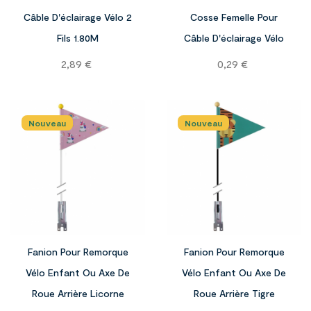

Câble D'éclairage Vélo 2
Cosse Femelle Pour
Fils 1.80M
Câble D'éclairage Vélo
Prix
Prix
2,89 €
0,29 €
Nouveau
Nouveau


Fanion Pour Remorque
Fanion Pour Remorque
Vélo Enfant Ou Axe De
Vélo Enfant Ou Axe De
Roue Arrière Licorne
Roue Arrière Tigre