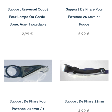

Support Universel Coudé
Support De Phare Pour
Pour Lampe Ou Garde-
Potence 25.4mm / 1
Boue, Acier Inoxydable
Pouce
Prix
Prix
2,99 €
5,99 €


Support De Phare Pour
Support De Phare 22mm
Potence 28.6mm / 1
Prix
4,99 €