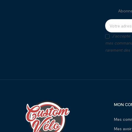
Abonnez
J'accepte 
mes commandes
rarement des o
MON CO
Mes com
Mes avoir