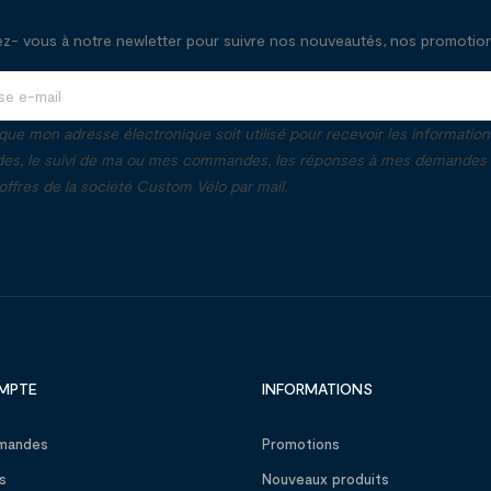
- vous à notre newletter pour suivre nos nouveautés, nos promotions
que mon adresse électronique soit utilisé pour recevoir les informatio
, le suivi de ma ou mes commandes, les réponses à mes demandes e
ffres de la société Custom Vélo par mail.
MPTE
INFORMATIONS
mandes
Promotions
s
Nouveaux produits