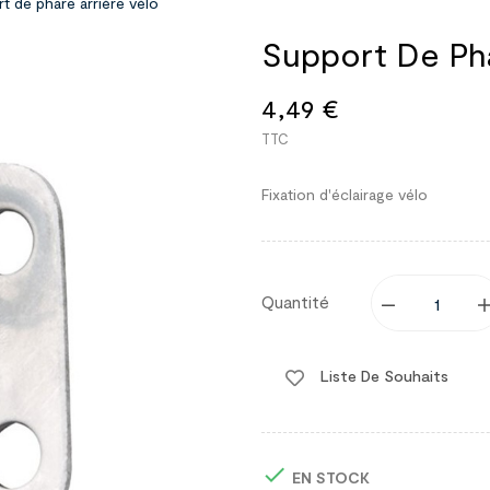
t de phare arrière vélo
Support De Pha
4,49 €
TTC
Fixation d'éclairage vélo
Quantité
Liste De Souhaits

EN STOCK