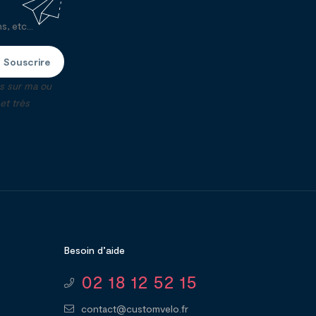
, etc...
Souscrire
ns sur ma ou
t très
Besoin d’aide
02 18 12 52 15
contact@customvelo.fr