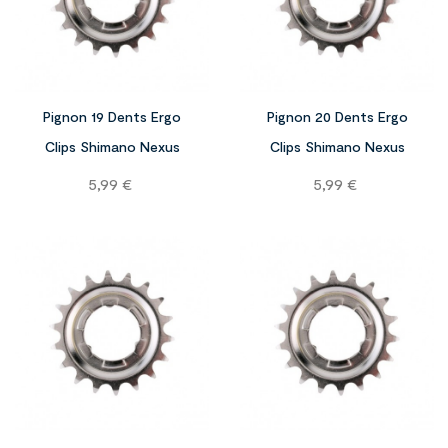


Pignon 19 Dents Ergo
Pignon 20 Dents Ergo
Clips Shimano Nexus
Clips Shimano Nexus
Prix
Prix
5,99 €
5,99 €

