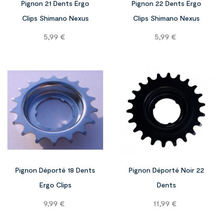
Pignon 21 Dents Ergo
Pignon 22 Dents Ergo
Clips Shimano Nexus
Clips Shimano Nexus
Prix
Prix
5,99 €
5,99 €


Pignon Déporté 18 Dents
Pignon Déporté Noir 22
Ergo Clips
Dents
Prix
Prix
9,99 €
11,99 €