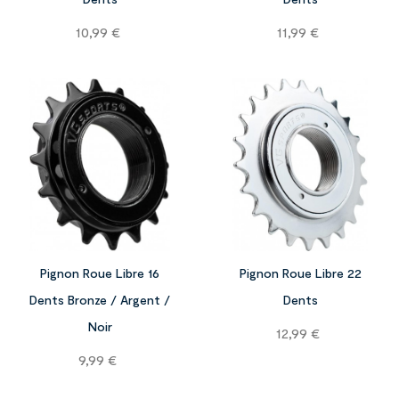
Prix
Prix
10,99 €
11,99 €


Pignon Roue Libre 16
Pignon Roue Libre 22
Dents Bronze / Argent /
Dents
Noir
Prix
12,99 €
Prix
9,99 €