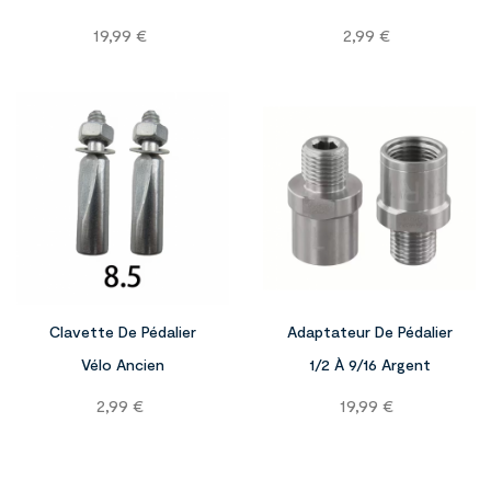
Prix
Prix
19,99 €
2,99 €


Clavette De Pédalier
Adaptateur De Pédalier
Vélo Ancien
1/2 À 9/16 Argent
Prix
Prix
2,99 €
19,99 €