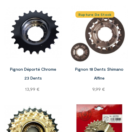
Rupture De Stock


Pignon Déporté Chrome
Pignon 18 Dents Shimano
23 Dents
Alfine
Prix
Prix
13,99 €
9,99 €