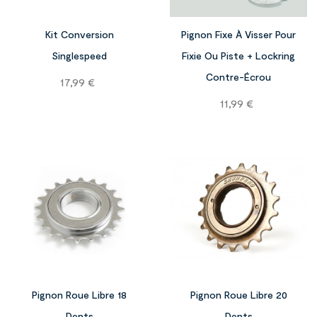

Kit Conversion
Pignon Fixe À Visser Pour
Singlespeed
Fixie Ou Piste + Lockring
Contre-Écrou
Prix
17,99 €
Prix
11,99 €


Pignon Roue Libre 18
Pignon Roue Libre 20
Dents
Dents