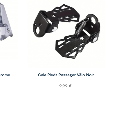




Chrome
Cale Pieds Passager Vélo Noir
Prix
9,99 €