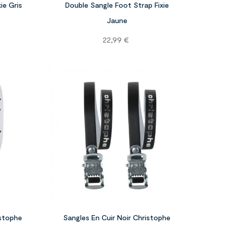
ie Gris
Double Sangle Foot Strap Fixie
Jaune
Prix
22,99 €




istophe
Sangles En Cuir Noir Christophe