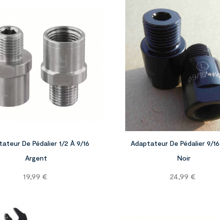


ateur De Pédalier 1/2 À 9/16
Adaptateur De Pédalier 9/16
Argent
Noir
Prix
Prix
19,99 €
24,99 €