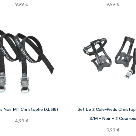
Prix
Prix
9,99 €
9,99 €


s Noir MT Christophe (XL515)
Set De 2 Cale-Pieds Christop
S/M - Noir + 2 Courroi
Prix
4,99 €
Prix
9,99 €