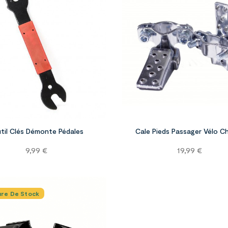


til Clés Démonte Pédales
Cale Pieds Passager Vélo 
Prix
Prix
9,99 €
19,99 €
ure De Stock