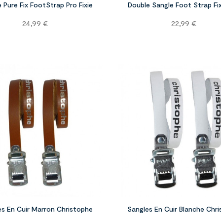
 Pure Fix FootStrap Pro Fixie
Double Sangle Foot Strap Fix
Prix
Prix
24,99 €
22,99 €


es En Cuir Marron Christophe
Sangles En Cuir Blanche Chr