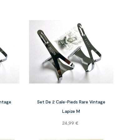




intage
Set De 2 Cale-Pieds Rare Vintage
Lapize M
Prix
24,99 €