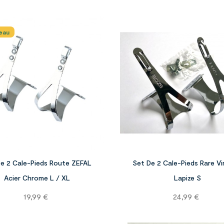
eau


e 2 Cale-Pieds Route ZEFAL
Set De 2 Cale-Pieds Rare V
Acier Chrome L / XL
Lapize S
Prix
Prix
19,99 €
24,99 €