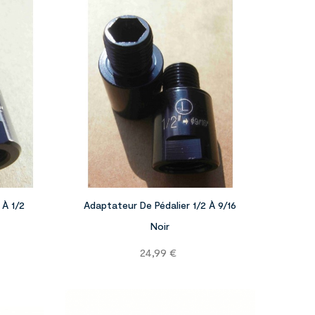




 À 1/2
Adaptateur De Pédalier 1/2 À 9/16
Noir
Prix
24,99 €