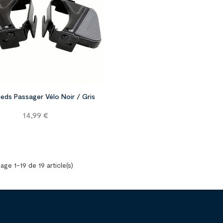


ieds Passager Vélo Noir / Gris
Prix
14,99 €
age 1-19 de 19 article(s)