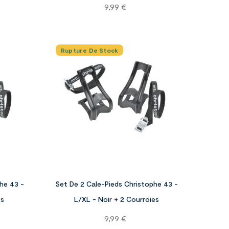
Prix
9,99 €
Rupture De Stock




he 43 -
Set De 2 Cale-Pieds Christophe 43 -
es
L/XL - Noir + 2 Courroies
Prix
9,99 €