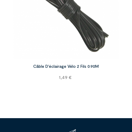


Câble D'éclairage Vélo 2 Fils 0.90M
Prix
1,49 €