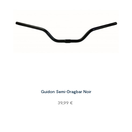


Guidon Semi-Dragbar Noir
Prix
39,99 €