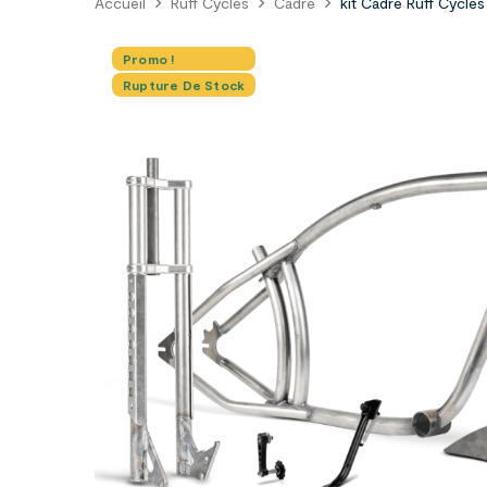
Accueil
Ruff Cycles
Cadre
kit Cadre Ruff Cycles
Promo !
Rupture De Stock