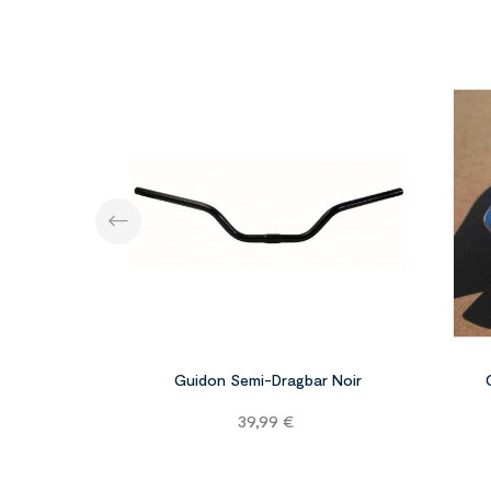


Guidon Semi-Dragbar Noir
Prix
39,99 €