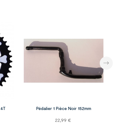




44T
Pédalier 1 Pièce Noir 152mm
Kit De Ro
Prix
22,99 €