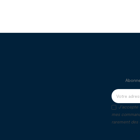
Abonnez
J'accepte 
mes commandes
rarement des o