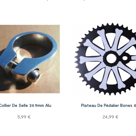


Collier De Selle 34.9mm Alu
Plateau De Pédalier Bones 
Prix
Prix
5,99 €
24,99 €