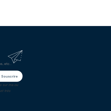
, etc...
Souscrire
ns sur ma ou
t très