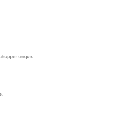
 chopper unique.
e.