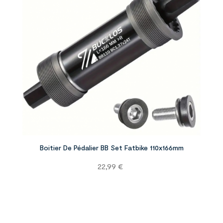


Boitier De Pédalier BB Set Fatbike 110x166mm
Prix
22,99 €