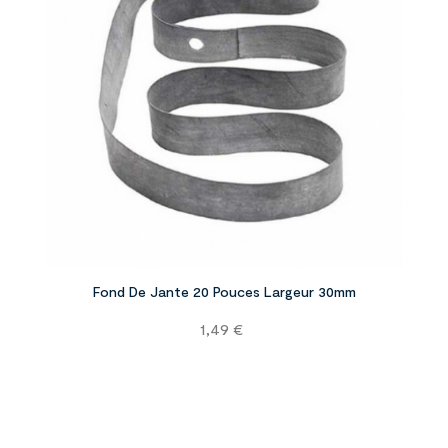


Fond De Jante 20 Pouces Largeur 30mm
Prix
1,49 €