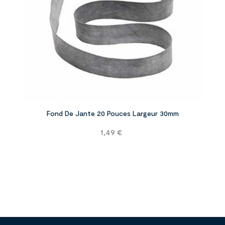


Fond De Jante 20 Pouces Largeur 30mm
Prix
1,49 €