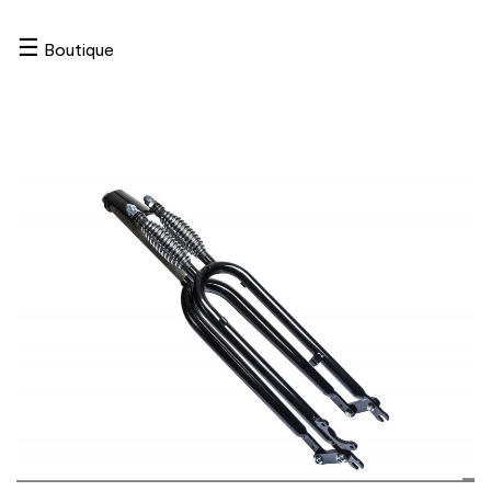
☰
Boutique