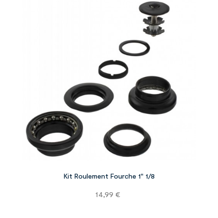


Kit Roulement Fourche 1" 1/8
Prix
14,99 €