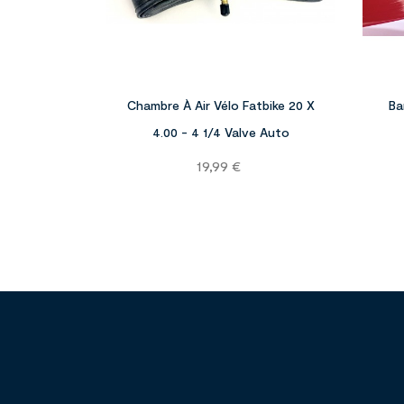


Chambre À Air Vélo Fatbike 20 X
Ba
4.00 - 4 1/4 Valve Auto
Prix
19,99 €