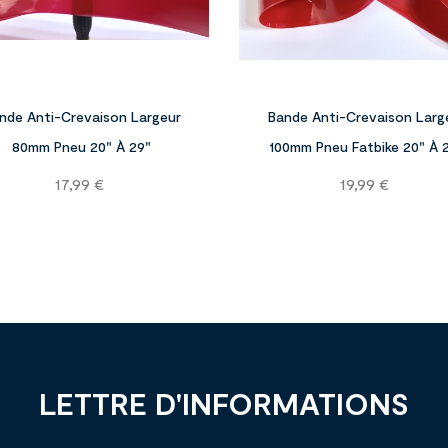


nde Anti-Crevaison Largeur
Bande Anti-Crevaison Larg
80mm Pneu 20" À 29"
100mm Pneu Fatbike 20" À 
Prix
Prix
17,99 €
19,99 €
LETTRE D'INFORMATIONS