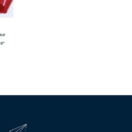


eur
29"