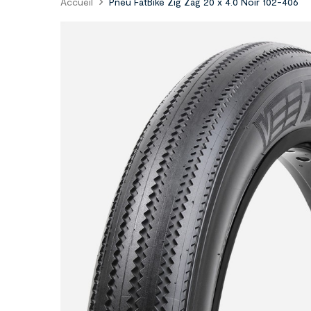
Accueil
Pneu FatBike Zig Zag 20 x 4.0 Noir 102-406