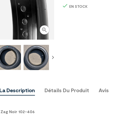

EN STOCK

La Description
Détails Du Produit
Avis
 Zag Noir 102-406