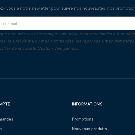
- vous à notre newletter pour suivre nos nouveautés, nos promotions
que mon adresse électronique soit utilisé pour recevoir les informatio
, le suivi de ma ou mes commandes, les réponses à mes demandes e
ffres de la société Custom Vélo par mail.
MPTE
INFORMATIONS
mandes
Promotions
s
Nouveaux produits