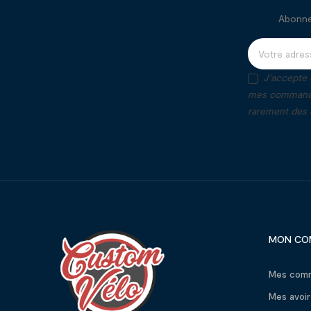
Abonnez
J'accepte 
mes commandes
rarement des o
MON CO
Mes com
Mes avoir