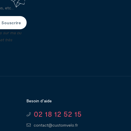
, etc...
Souscrire
ns sur ma ou
t très
Besoin d’aide
02 18 12 52 15
contact@customvelo.fr