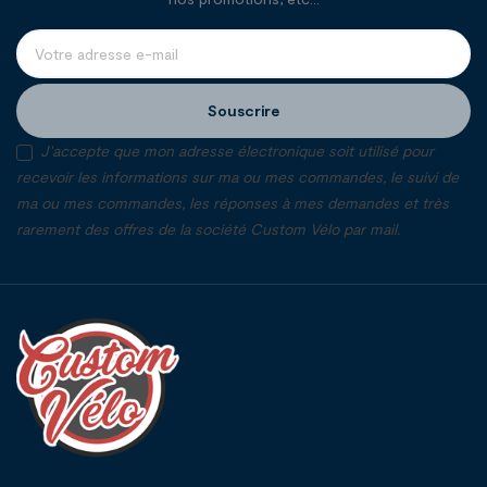
Souscrire
J'accepte que mon adresse électronique soit utilisé pour
recevoir les informations sur ma ou mes commandes, le suivi de
ma ou mes commandes, les réponses à mes demandes et très
rarement des offres de la société Custom Vélo par mail.