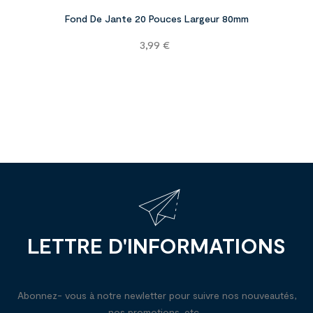
Fond De Jante 20 Pouces Largeur 80mm
Prix
3,99 €
LETTRE D'INFORMATIONS
Abonnez- vous à notre newletter pour suivre nos nouveautés,
nos promotions, etc...