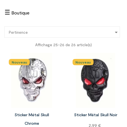
☰
Boutique

Pertinence
Affichage 25-26 de 26 article(s)
Nouveau
Nouveau


Sticker Métal Skull
Sticker Métal Skull Noir
Chrome
Prix
2,99 €