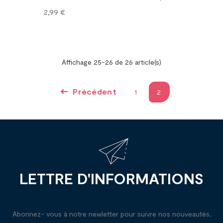
Prix
2,99 €
Affichage 25-26 de 26 article(s)
Précédent
1
2
LETTRE D'INFORMATIONS
Abonnez- vous à notre newletter pour suivre nos nouveautés,